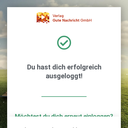
Zum
Inhalt
springen
Du hast dich erfolgreich
ausgeloggt!
Möchtest du dich erneut einloggen?