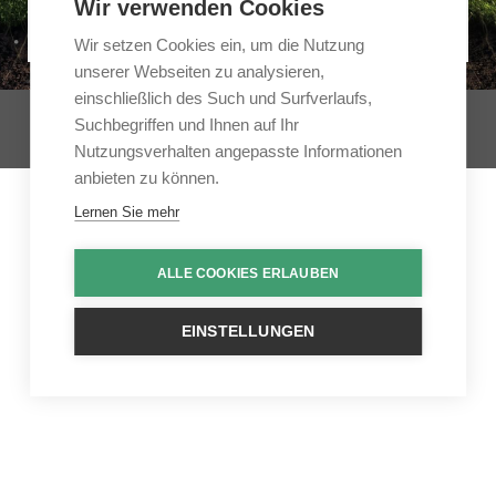
Wir verwenden Cookies
Weiter zum Login
Wir setzen Cookies ein, um die Nutzung
unserer Webseiten zu analysieren,
einschließlich des Such und Surfverlaufs,
Copyright © 2026 Umdenk-Akademie® GmbH | Alle Rechte vorbehalten.
Suchbegriffen und Ihnen auf Ihr
Impressum
Datenschutzerklärung
Nutzungsverhalten angepasste Informationen
anbieten zu können.
Lernen Sie mehr
ALLE COOKIES ERLAUBEN
EINSTELLUNGEN