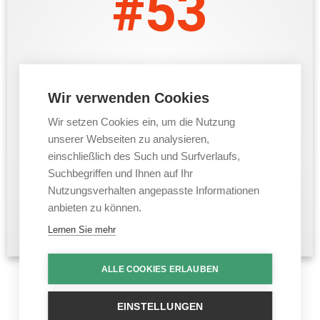
#53
EPHESERBRIEF-Teil 3: Ein Neuer Mensch
in einer Neuen Familie.
Wir verwenden Cookies
Epheserbrief – Teil 3 Kapitel 4
Wir setzen Cookies ein, um die Nutzung
Einheit im Leib. Ein neuer Mensch in einer neuen Familie und der
unserer Webseiten zu analysieren,
fünffältige Dienst zum Aufbau des Leibes Christi
einschließlich des Such und Surfverlaufs,
(Gnadengaben).
Suchbegriffen und Ihnen auf Ihr
Nutzungsverhalten angepasste Informationen
anbieten zu können.
Weiter zur Videoeinheit
Lernen Sie mehr
ALLE COOKIES ERLAUBEN
EINSTELLUNGEN