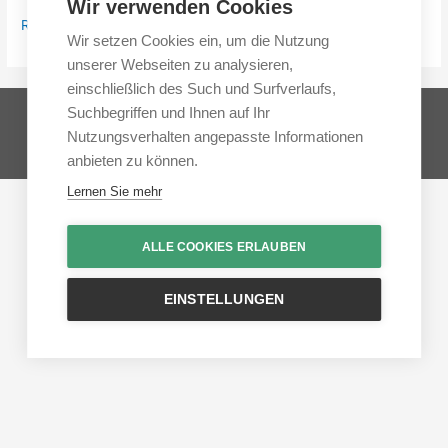
Wir verwenden Cookies
Read More »
Wir setzen Cookies ein, um die Nutzung
unserer Webseiten zu analysieren,
einschließlich des Such und Surfverlaufs,
Copyright © 2026 Umdenk-Akademie® GmbH | Alle Rechte
Suchbegriffen und Ihnen auf Ihr
vorbehalten.
Nutzungsverhalten angepasste Informationen
Impressum
Datenschutzerklärung
anbieten zu können.
Lernen Sie mehr
ALLE COOKIES ERLAUBEN
EINSTELLUNGEN